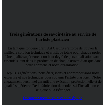
Trois générations de savoir-faire au service de
l’artiste plasticien
En tant que fonderie d’art, Art Casting s’efforce de trouver la
meilleure solution technique et artistique totale pour chaque projet.
Une qualité supérieure et un haut degré de personnalisation sont
essentiels, tant dans la production de chaque œuvre d’art que dans
notre approche et notre organisation.
Depuis 3 générations, nous élargissons et approfondissons notre
expertise et nos techniques pour soutenir l’artiste plasticien. Notre
engagement personnel garantit une exécution professionnelle et de
qualité supérieure. De la fabrication de modèles à l’installation en
Belgique ou à l’étranger.
Découvrez notre histoire et notre équipe