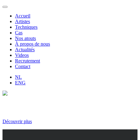
Aller
au
Accueil
contenu
Artistes
Techniques
Cas
Nos atouts
À propos de nous
Actualités
Videos
Recrutement
Contact
NL
ENG
Belgium’s fine art foundry
Découvrir plus